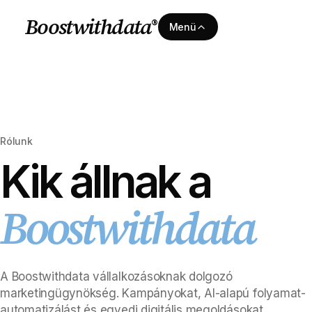
Boostwithdata
®
Menü
Rólunk
Kik állnak a
Boostwithdata
A Boostwithdata vállalkozásoknak dolgozó
marketingügynökség. Kampányokat, AI-alapú folyamat-
automatizálást és egyedi digitális megoldásokat