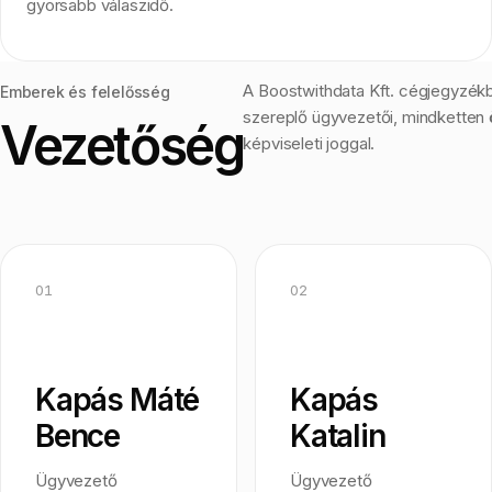
gyorsabb válaszidő.
A Boostwithdata Kft. cégjegyzék
Emberek és felelősség
szereplő ügyvezetői, mindketten 
Vezetőség
képviseleti joggal.
01
02
Kapás Máté
Kapás
Bence
Katalin
Ügyvezető
Ügyvezető