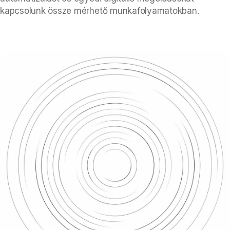
kapcsolunk össze mérhető munkafolyamatokban.