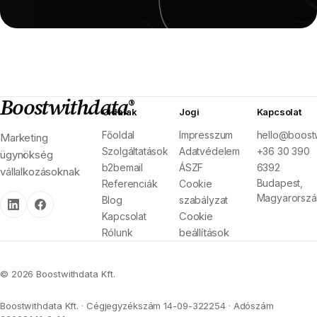
Boostwithdata
®
Oldalak
Jogi
Kapcsolat
Főoldal
Impresszum
hello@boostw
Marketing
Szolgáltatások
Adatvédelem
+36 30 390
ügynökség
b2bemail
ÁSZF
6392
vállalkozásoknak
Budapest,
Referenciák
Cookie
Magyarorsz
Blog
szabályzat
Cookie
Kapcsolat
beállítások
Rólunk
© 2026 Boostwithdata Kft.
Boostwithdata Kft. · Cégjegyzékszám 14-09-322254 · Adószám