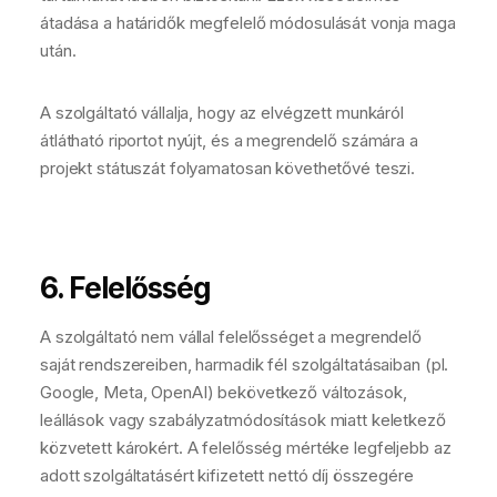
átadása a határidők megfelelő módosulását vonja maga
után.
A szolgáltató vállalja, hogy az elvégzett munkáról
átlátható riportot nyújt, és a megrendelő számára a
projekt státuszát folyamatosan követhetővé teszi.
6. Felelősség
A szolgáltató nem vállal felelősséget a megrendelő
saját rendszereiben, harmadik fél szolgáltatásaiban (pl.
Google, Meta, OpenAI) bekövetkező változások,
leállások vagy szabályzatmódosítások miatt keletkező
közvetett károkért. A felelősség mértéke legfeljebb az
adott szolgáltatásért kifizetett nettó díj összegére