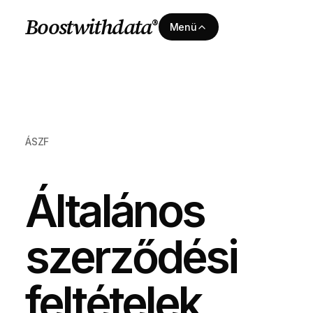
Boostwithdata
®
Menü
ÁSZF
Általános
szerződési
feltételek