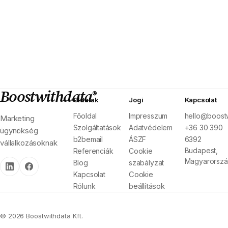
Boostwithdata
®
Oldalak
Jogi
Kapcsolat
Főoldal
Impresszum
hello@boostw
Marketing
Szolgáltatások
Adatvédelem
+36 30 390
ügynökség
b2bemail
ÁSZF
6392
vállalkozásoknak
Budapest,
Referenciák
Cookie
Magyarorsz
Blog
szabályzat
Cookie
Kapcsolat
beállítások
Rólunk
© 2026 Boostwithdata Kft.