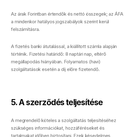
Az árak Forintban értendők és nettó összegek; az ÁFA
a mindenkor hatályos jogszabályok szerint kerül
felszámításra.
A fizetés banki átutalással, a kiállított számla alapján
történik. Fizetési határidő: 8 naptári nap, eltérő
megállapodás hiányában. Folyamatos (havi)
szolgáltatások esetén a díj előre fizetendő.
5. A szerződés teljesítése
A megrendelő köteles a szolgáltatás teljesítéséhez
szükséges információkat, hozzáféréseket és
tartalmakat időben biztosítani. Ezek késedelmes