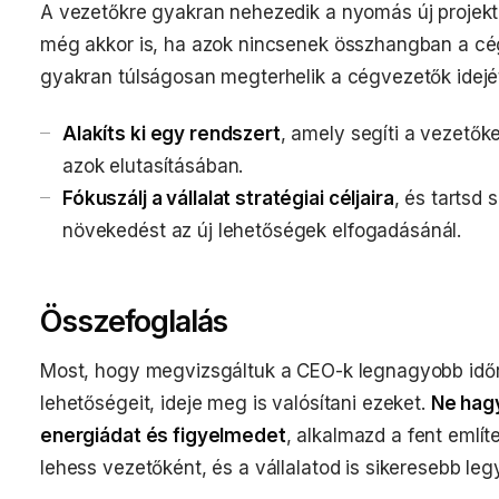
A vezetőkre gyakran nehezedik a nyomás új projekt
még akkor is, ha azok nincsenek összhangban a cég c
gyakran túlságosan megterhelik a cégvezetők idejét 
Alakíts ki egy rendszert
, amely segíti a vezetők
azok elutasításában.
Fókuszálj a vállalat stratégiai céljaira
, és tartsd 
növekedést az új lehetőségek elfogadásánál.
Összefoglalás
Most, hogy megvizsgáltuk a CEO-k legnagyobb időr
lehetőségeit, ideje meg is valósítani ezeket.
Ne hagy
energiádat és figyelmedet
, alkalmazd a fent emlí
lehess vezetőként, és a vállalatod is sikeresebb leg