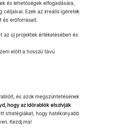
ek és lehetőségek elfogadására,
éljaival. Ezek az irreális ígéretek
és erőforrásait.
et az új projektek értékelésében és
szem előtt a hosszú távú
ablóit, és azok megszüntetésének
d, hogy az időrablók elszívják
tett stratégiákat, hogy hatékonyabb
yen. Kezdj ma!