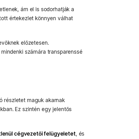
tlenek, ám el is sodorhatják a
ott értekezlet könnyen válhat
vevőknek előzetesen.
s mindenki számára transparenssé
ó részletet maguk akarnak
kban. Ez szintén egy jelentős
lenül cégvezetői felügyeletet
, és