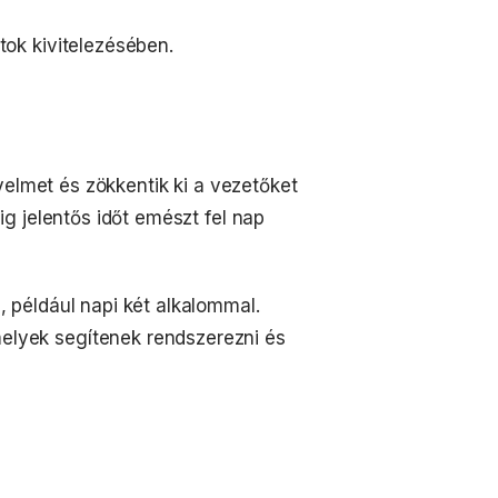
tok kivitelezésében.
yelmet és zökkentik ki a vezetőket
g jelentős időt emészt fel nap
e
, például napi két alkalommal.
melyek segítenek rendszerezni és