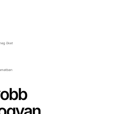
meg őket
lyamatban
yobb
hogyan