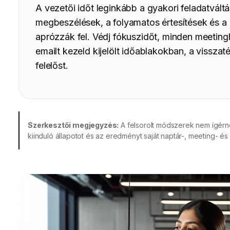
A vezetői időt leginkább a gyakori feladatváltás
megbeszélések, a folyamatos értesítések és a
aprózzák fel. Védj fókuszidőt, minden meetingh
emailt kezeld kijelölt időablakokban, a visszaté
felelőst.
Szerkesztői megjegyzés:
A felsorolt módszerek nem ígérne
kiinduló állapotot és az eredményt saját naptár-, meeting- é