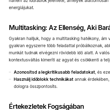
hanem az időrablók jelenléte, amelyek alattomosan 
energiájukat.
Multitasking: Az Ellenség, Aki Ba
Gyakran halljuk, hogy a multitasking hatékony, ám 
gyakran egyszerre több feladattal próbálkoznak, a
munkát tudnak elvégezni rövidebb idő alatt. A val
kontextusváltás kimeríti az agyat és csökkenti a tel
Azonosítsd a legkritikusabb feladatokat
, és eze
Használj időblokk technikákat
annak érdekében, 
dologra összpontosíts.
Értekezletek Fogságában