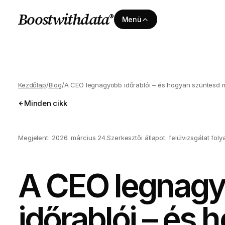
Boostwithdata
®
Menü
Kezdőlap
/
Blog
/
A CEO legnagyobb időrablói – és hogyan szüntesd 
Minden cikk
Megjelent:
2026. március 24.
Szerkesztői állapot: felülvizsgálat fo
A CEO legnag
időrablói – és 