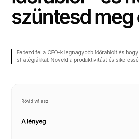
szüntesd meg 
Fedezd fel a CEO-k legnagyobb időrablóit és hog
stratégiákkal. Növeld a produktivitást és sikeress
Rövid válasz
A lényeg