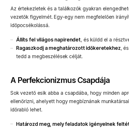
Az értekezletek és a találkozók gyakran elengedhete
vezetők figyelmét. Egy-egy nem megfelelően irányít
időpocsékolássá.
Állíts fel világos napirendet
, és küldd el a részt
Ragaszkodj a meghatározott időkeretekhez
, é
tedd a megbeszélések célját.
A Perfekcionizmus Csapdája
Sok vezető esik abba a csapdába, hogy minden apr
ellenőrizni, ahelyett hogy megbíznának munkatársai
időrabló lehet.
Határozd meg, mely feladatok igényelnek feltét