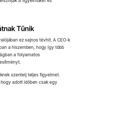
elszívják a figyelmüket és
rátnak Tűnik
valójában ez sajnos tévhit. A CEO-k
bban a hiszemben, hogy így több
óságban a folyamatos
jesítményt.
knek szentelj teljes figyelmet.
hogy adott időben csak egy