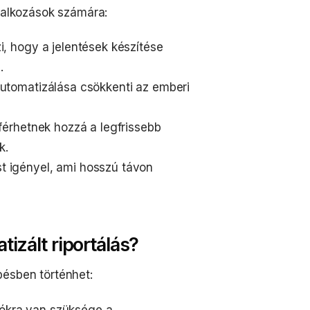
llalkozások számára:
i, hogy a jelentések készítése
.
automatizálása csökkenti az emberi
férhetnek hozzá a legfrissebb
k.
st igényel, ami hosszú távon
izált riportálás?
pésben történhet:
iókra van szüksége a