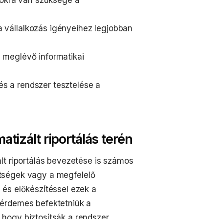
a vállalkozás igényeihez legjobban
a meglévő informatikai
és a rendszer tesztelése a
tizált riportálás terén
lt riportálás bevezetése is számos
költségek vagy a megfelelő
és előkészítéssel ezek a
 érdemes befektetniük a
hogy biztosítsák a rendszer