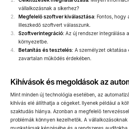
vállalkozásnak a sikerhez?
Megfelelő szoftver kiválasztása
: Fontos, hogy 
illeszkedő szoftvert válasszunk.
Szoftverintegráció
: Az új rendszer integrálása 
környezetbe.
Betanítás és tesztelés
: A személyzet oktatása 
zavartalan működés érdekében.
Kihívások és megoldások az automa
Mint minden új technológia esetében, az automatizá
kihívás elé állíthatja a cégeket. Ilyenek például a 
szaktudás hiánya. Azonban a megfelelő tervezéssel 
problémák könnyen kezelhetők. A vállalkozásoknak
munkatársak képzésébe és a rendszeres auditokba, 