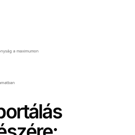
tékonyság a maximumon
lyamatban
portálás
észére: