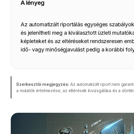
A lényeg
Az automatizált riportálás egységes szabályok 
és jelenítheti meg a kiválasztott üzleti mutatók
képleteket és az eltéréseket rendszeresen embe
idő- vagy minőségjavulást pedig a korábbi fol
Szerkesztői megjegyzés:
Az automatizált riport nem garant
a mutatók értelmezése, az eltérések kivizsgálása és a dönté