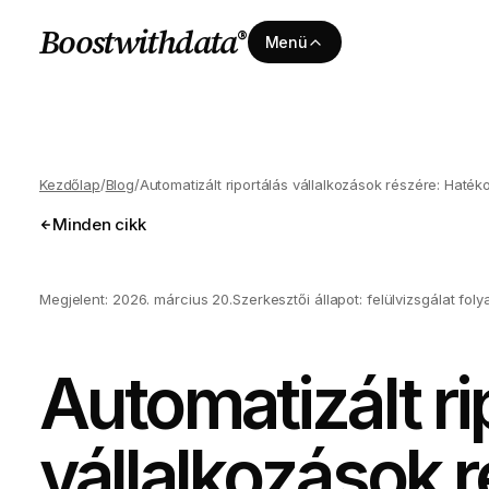
Boostwithdata
®
Menü
Kezdőlap
/
Blog
/
Automatizált riportálás vállalkozások részére: Ha
Minden cikk
Megjelent:
2026. március 20.
Szerkesztői állapot: felülvizsgálat fo
Automatizált ri
vállalkozások r