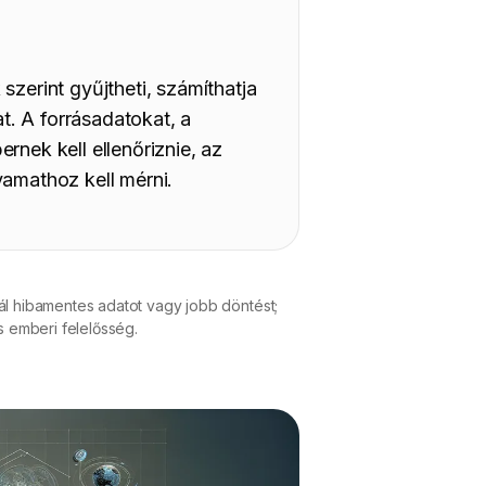
szerint gyűjtheti, számíthatja
at. A forrásadatokat, a
rnek kell ellenőriznie, az
yamathoz kell mérni.
ál hibamentes adatot vagy jobb döntést;
s emberi felelősség.