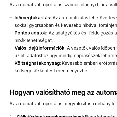
Az automatizált riportálás számos előnnyel jár a vá
Időmegtakarítás
: Az automatizálás lehetővé tesz
sokkal gyorsabban és kevesebb hibával történjen
Pontos adatok
: Az adatgyűjtés és -feldolgozás 
hibák lehetőségét.
Valós idejű információk
: A vezetők valós időben 
üzleti adatokhoz, így mindig naprakészek lehetne
Költséghatékonyság
: Kevesebb emberi erőforrá
költségcsökkentést eredményezhet.
Hogyan valósítható meg az automat
Az automatizált riportálás megvalósítása néhány lé
Célkitűzések meghatározása
: Milyen informác